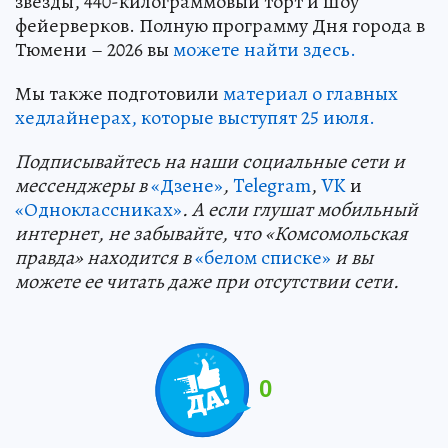
звезды, 440-килограммовый торт и шоу
фейерверков. Полную программу Дня города в
Тюмени – 2026 вы
можете найти здесь.
Мы также подготовили
материал о главных
хедлайнерах, которые выступят 25 июля.
Подп
и
сывайтесь на наши социальные сети и
мессенджеры в
«Дзене»
,
Telegram
,
VK
и
«Одноклассниках»
. А если глушат мобильный
интернет, не забывайте, что «Комсомольская
правда» находится в
«белом списке»
и вы
можете ее читать даже при отсутствии сети.
0