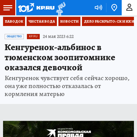
ПАВОДОК
ЧИСТАЯ ВОДА
НОВОСТИ
ДЕЛО РАСКРЫТО: СК И ИХ И
24 мая 2023 6:22
ОБЩЕСТВО
KP.RU
Кенгуренок-альбинос в
тюменском зоопитомнике
оказался девочкой
Кенгуренок чувствует себя сейчас хорошо,
она уже полностью отказалась от
кормления матерью