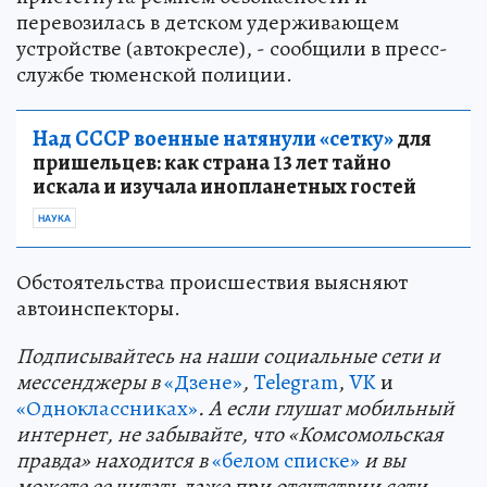
перевозилась в детском удерживающем
устройстве (автокресле), - сообщили в пресс-
службе тюменской полиции.
Над СССР военные натянули «сетку»
для
пришельцев: как страна 13 лет тайно
искала и изучала инопланетных гостей
НАУКА
Обстоятельства происшествия выясняют
автоинспекторы.
Подп
и
сывайтесь на наши социальные сети и
мессенджеры в
«Дзене»
,
Telegram
,
VK
и
«Одноклассниках»
. А если глушат мобильный
интернет, не забывайте, что «Комсомольская
правда» находится в
«белом списке»
и вы
можете ее читать даже при отсутствии сети.