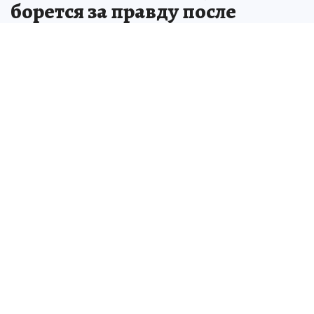
борется за правду после
трагедии в роддоме
В Тюмени семья добивается
справедливости для пострадавшей в
роддоме девочки