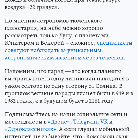
воздуха +22 градуса.
По мнению астрономов тюменского
планетария, на небе можно хорошо
рассмотреть только Луну, с планетами –
Юпитером и Венерой – сложнее,
специалисты
советуют наблюдать за уникальным
астрономическим явлением через телескоп
.
Напомним, что парад — это когда планеты
выстраиваются в одну линию или находятся в
узком секторе по одну сторону от Солнца. В
прошлом великие парады планет были в 949 и в
1982 годах, а в будущем будет в 2161 году.
Подписывайтесь на наши социальные сети и
мессенджеры в
«Дзене»
,
Telegram
,
VK
и
«Одноклассниках»
. А если глушат мобильный
интернет, не забывайте, что «Комсомольская