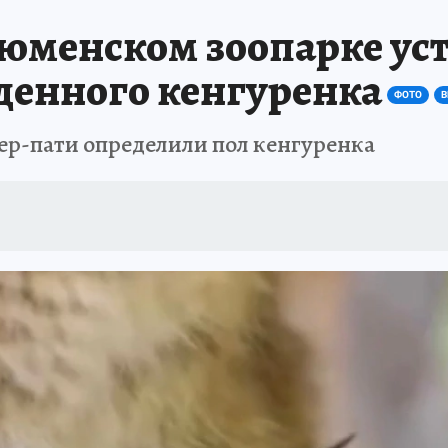
тюменском зоопарке ус
денного кенгуренка
ФОТО
В
ер-пати определили пол кенгуренка