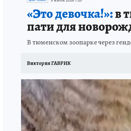
8 июля 2026 7:20
ДОМ. СЕМЬЯ
«Это девочка!»:
в 
пати для новорож
В тюменском зоопарке через генд
Виктория ГАВРИК