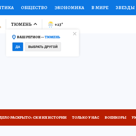
ИТИКА
ОБЩЕСТВО
ЭКОНОМИКА
В МИРЕ
ЗВЕЗДЫ
ЛУМНИСТЫ
ПРОИСШЕСТВИЯ
НАЦИОНАЛЬНЫЕ ПРОЕК
ТЮМЕНЬ
+23
°
ВАШ РЕГИОН —
ТЮМЕНЬ
Ы
ОТКРЫВАЕМ МИР
Я ЗНАЮ
СЕМЬЯ
ЖЕНСКИЕ СЕ
ДА
ВЫБРАТЬ ДРУГОЙ
ПРОМОКОДЫ
СЕРИАЛЫ
СПЕЦПРОЕКТЫ
ДЕФИЦИТ
ВИЗОР
КОЛЛЕКЦИИ
КОНКУРСЫ
РАБОТА У НАС
ГИ
НА САЙТЕ
ДЕЛО РАСКРЫТО: СК И ИХ ИСТОРИИ
ТОЛЬКО У НАС
ВОЕНКОРЫ
У
ПРОИСШЕСТВИЯ
АФИША
ИСПЫТАНО НА СЕБЕ