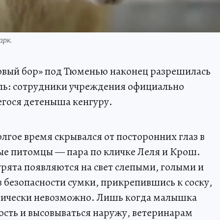
арк.
новый бор» под Тюменью наконец разрешилась
ель: сотрудники учреждения официально
егося детеныша кенгуру.
гое время скрывался от посторонних глаз в
ые питомцы — пара по кличке Леля и Крош.
рята появляются на свет слепыми, голыми и
 безопасности сумки, прикрепившись к соску,
ктически невозможно. Лишь когда малышка
ость и высовываться наружу, ветеринарам