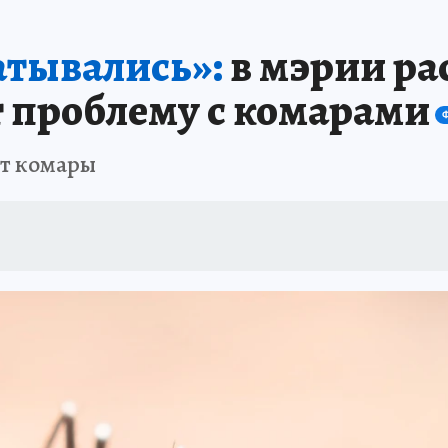
ПРОИСШЕСТВИЯ
АФИША
ИСПЫТАНО НА СЕБЕ
атывались»:
в мэрии ра
 проблему с комарами
ут комары