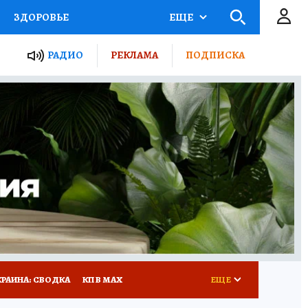
ЗДОРОВЬЕ
ЕЩЕ
ТЫ РОССИИ
РАДИО
РЕКЛАМА
ПОДПИСКА
КРЕТЫ
ПУТЕВОДИТЕЛЬ
 ЖЕЛЕЗА
ТУРИЗМ
Д ПОТРЕБИТЕЛЯ
ВСЕ О КП
КРАИНА: СВОДКА
КП В МАХ
ЕЩЕ