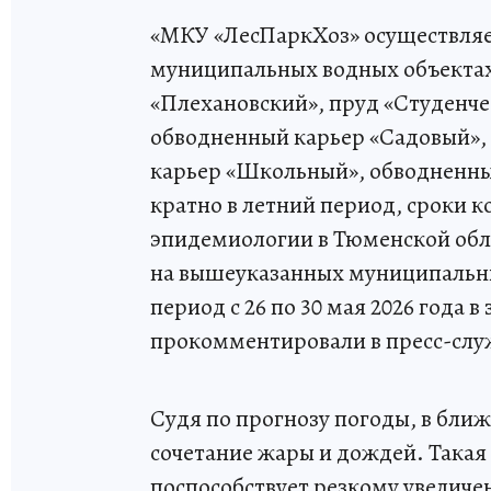
«МКУ «ЛесПаркХоз» осуществляе
муниципальных водных объектах
«Плехановский», пруд «Студенче
обводненный карьер «Садовый»,
карьер «Школьный», обводненны
кратно в летний период, сроки 
эпидемиологии в Тюменской обл
на вышеуказанных муниципальны
период с 26 по 30 мая 2026 года 
прокомментировали в пресс-слу
Судя по прогнозу погоды, в бли
сочетание жары и дождей. Такая
поспособствует резкому увеличе