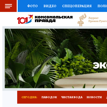
ФОТО
ВИДЕО
СПЕЦОПЕРАЦИЯ
ПОЛ
СОЦПОДДЕРЖКА
НАУКА
СПОРТ
КО
ВЫБОР ЭКСПЕРТОВ
ДОКТОР
ФИНАНС
КНИЖНАЯ ПОЛКА
ПРОГНОЗЫ НА СПОРТ
ПРЕСС-ЦЕНТР
НЕДВИЖИМОСТЬ
ТЕЛЕ
РАДИО КП
РЕКЛАМА
ТЕСТЫ
НОВОЕ 
СЕГОДНЯ:
ПАВОДОК
ЧИСТАЯ ВОДА
НОВОСТИ