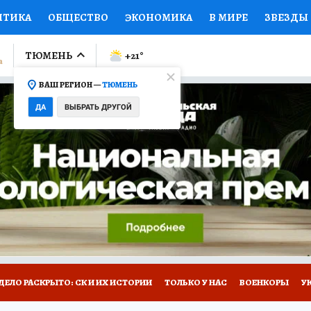
ИТИКА
ОБЩЕСТВО
ЭКОНОМИКА
В МИРЕ
ЗВЕЗДЫ
ЛУМНИСТЫ
ПРОИСШЕСТВИЯ
НАЦИОНАЛЬНЫЕ ПРОЕК
ТЮМЕНЬ
+21
°
ВАШ РЕГИОН —
ТЮМЕНЬ
Ы
ОТКРЫВАЕМ МИР
Я ЗНАЮ
СЕМЬЯ
ЖЕНСКИЕ СЕ
ДА
ВЫБРАТЬ ДРУГОЙ
ПРОМОКОДЫ
СЕРИАЛЫ
СПЕЦПРОЕКТЫ
ДЕФИЦИТ
ВИЗОР
КОЛЛЕКЦИИ
КОНКУРСЫ
РАБОТА У НАС
ГИ
НА САЙТЕ
ДЕЛО РАСКРЫТО: СК И ИХ ИСТОРИИ
ТОЛЬКО У НАС
ВОЕНКОРЫ
У