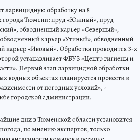
т ларвицидную обработку на 8
 города Тюмени: пруд «Южный», пруд
ский», обводненный карьер «Северный»,
 обводненный карьер «Утиный», обводненный
й карьер «Ивовый». Обработка проводится 3-х
которой устанавливает ФБУЗ «Центр гигиены и
асти». Первый этап ларвицидной обработки
х водных объектах планируется провести в
в зависимости от погодных условий», -
жбе городской администрации.
жайшие дни в Тюменской области установится
 погода, по мнению экспертов, только
нию численности комаров в регионе.