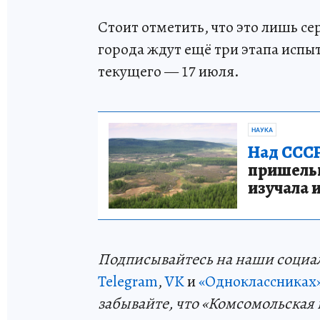
Стоит отметить, что это лишь с
города ждут ещё три этапа испыт
текущего — 17 июля.
НАУКА
Над СССР
пришельце
изучала 
Подп
и
сывайтесь на наши социа
Telegram
,
VK
и
«Одноклассниках
забывайте, что «Комсомольская 