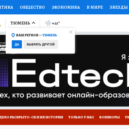
ИТИКА
ОБЩЕСТВО
ЭКОНОМИКА
В МИРЕ
ЗВЕЗДЫ
ЛУМНИСТЫ
ПРОИСШЕСТВИЯ
НАЦИОНАЛЬНЫЕ ПРОЕК
ТЮМЕНЬ
+25
°
ВАШ РЕГИОН —
ТЮМЕНЬ
Ы
ОТКРЫВАЕМ МИР
Я ЗНАЮ
СЕМЬЯ
ЖЕНСКИЕ СЕ
ДА
ВЫБРАТЬ ДРУГОЙ
ПРОМОКОДЫ
СЕРИАЛЫ
СПЕЦПРОЕКТЫ
ДЕФИЦИТ
ВИЗОР
КОЛЛЕКЦИИ
КОНКУРСЫ
РАБОТА У НАС
ГИ
НА САЙТЕ
ДЕЛО РАСКРЫТО: СК И ИХ ИСТОРИИ
ТОЛЬКО У НАС
ВОЕНКОРЫ
У