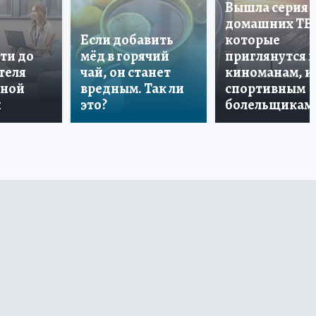
Вышла серия
домашних ТВ
Если добавить
которые
ти до
мёд в горячий
приглянутся 
теля
чай, он станет
киноманам, и
дной
вредным. Так ли
спортивным
и
это?
болельщикам