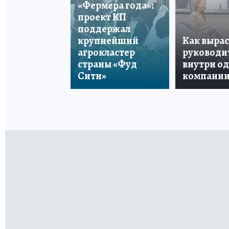
«Фермера года»:
проект КП
поддержал
крупнейший
Как вырас
агрокластер
руководи
страны «Фуд
внутри о
Сити»
компани