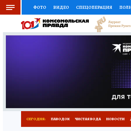
ФОТО
ВИДЕО
СПЕЦОПЕРАЦИЯ
ПОЛ
СОЦПОДДЕРЖКА
НАУКА
СПОРТ
КО
ВЫБОР ЭКСПЕРТОВ
ДОКТОР
ФИНАНС
КНИЖНАЯ ПОЛКА
ПРОГНОЗЫ НА СПОРТ
ПРЕСС-ЦЕНТР
НЕДВИЖИМОСТЬ
ТЕЛЕ
РАДИО КП
РЕКЛАМА
ТЕСТЫ
НОВОЕ 
СЕГОДНЯ:
ПАВОДОК
ЧИСТАЯ ВОДА
НОВОСТИ