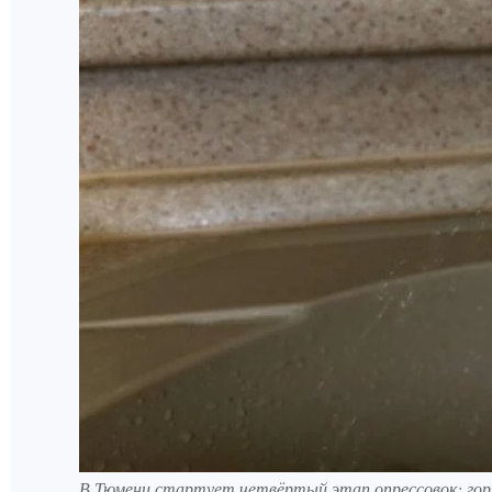
В Тюмени стартует четвёртый этап опрессовок: гор