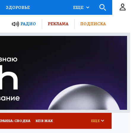
ЗДОРОВЬЕ
ЕЩЕ
ТЫ РОССИИ
РАДИО
РЕКЛАМА
ПОДПИСКА
КРЕТЫ
ПУТЕВОДИТЕЛЬ
 ЖЕЛЕЗА
ТУРИЗМ
Д ПОТРЕБИТЕЛЯ
ВСЕ О КП
КРАИНА: СВОДКА
КП В МАХ
ЕЩЕ