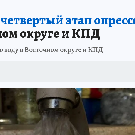
ПРОИСШЕСТВИЯ
АФИША
ИСПЫТАНО НА СЕБЕ
четвертый этап опресс
ном округе и КПД
ю воду в Восточном округе и КПД