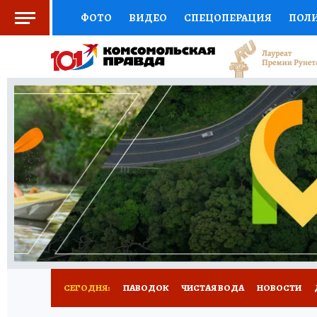
ФОТО
ВИДЕО
СПЕЦОПЕРАЦИЯ
ПОЛ
СОЦПОДДЕРЖКА
НАУКА
СПОРТ
КО
ВЫБОР ЭКСПЕРТОВ
ДОКТОР
ФИНАНС
КНИЖНАЯ ПОЛКА
ПРОГНОЗЫ НА СПОРТ
ПРЕСС-ЦЕНТР
НЕДВИЖИМОСТЬ
ТЕЛЕ
РАДИО КП
РЕКЛАМА
ТЕСТЫ
НОВОЕ 
СЕГОДНЯ:
ПАВОДОК
ЧИСТАЯ ВОДА
НОВОСТИ