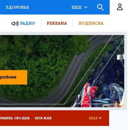
ЗДОРОВЬЕ
ЕЩЕ
ТЫ РОССИИ
РАДИО
РЕКЛАМА
ПОДПИСКА
КРЕТЫ
ПУТЕВОДИТЕЛЬ
 ЖЕЛЕЗА
ТУРИЗМ
Д ПОТРЕБИТЕЛЯ
ВСЕ О КП
КРАИНА: СВОДКА
КП В МАХ
ЕЩЕ