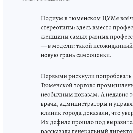
Подиум в тюменском ЦУМе всё ч
стереотипы: здесь вместо профе
женщины самых разных професси
— в модели: такой неожиданный 
новую грань самооценки.
Первыми рискнули попробовать 
Тюменской торгово промышленно
необычным показам. А недавно 
врачи, администраторы и управ
клиник города доказали, что увер
Их дефиле прошло под выразите
рассказала генеральный директ