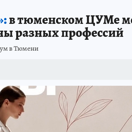
ПРОИСШЕСТВИЯ
АФИША
ИСПЫТАНО НА СЕБЕ
»:
в тюменском ЦУМе м
ны разных профессий
иум в Тюмени