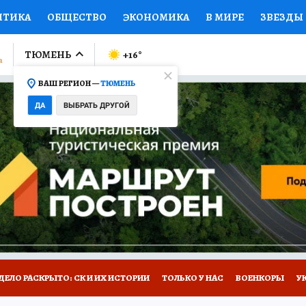
ИТИКА
ОБЩЕСТВО
ЭКОНОМИКА
В МИРЕ
ЗВЕЗДЫ
ЛУМНИСТЫ
ПРОИСШЕСТВИЯ
НАЦИОНАЛЬНЫЕ ПРОЕК
ТЮМЕНЬ
+16
°
ВАШ РЕГИОН —
ТЮМЕНЬ
Ы
ОТКРЫВАЕМ МИР
Я ЗНАЮ
СЕМЬЯ
ЖЕНСКИЕ СЕ
ДА
ВЫБРАТЬ ДРУГОЙ
ПРОМОКОДЫ
СЕРИАЛЫ
СПЕЦПРОЕКТЫ
ДЕФИЦИТ
ВИЗОР
КОЛЛЕКЦИИ
КОНКУРСЫ
РАБОТА У НАС
ГИ
НА САЙТЕ
ДЕЛО РАСКРЫТО: СК И ИХ ИСТОРИИ
ТОЛЬКО У НАС
ВОЕНКОРЫ
У