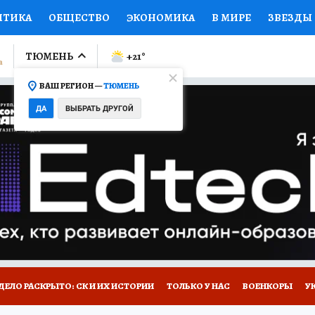
ИТИКА
ОБЩЕСТВО
ЭКОНОМИКА
В МИРЕ
ЗВЕЗДЫ
ЛУМНИСТЫ
ПРОИСШЕСТВИЯ
НАЦИОНАЛЬНЫЕ ПРОЕК
ТЮМЕНЬ
+21
°
ВАШ РЕГИОН —
ТЮМЕНЬ
Ы
ОТКРЫВАЕМ МИР
Я ЗНАЮ
СЕМЬЯ
ЖЕНСКИЕ СЕ
ДА
ВЫБРАТЬ ДРУГОЙ
ПРОМОКОДЫ
СЕРИАЛЫ
СПЕЦПРОЕКТЫ
ДЕФИЦИТ
ВИЗОР
КОЛЛЕКЦИИ
КОНКУРСЫ
РАБОТА У НАС
ГИ
НА САЙТЕ
ДЕЛО РАСКРЫТО: СК И ИХ ИСТОРИИ
ТОЛЬКО У НАС
ВОЕНКОРЫ
У