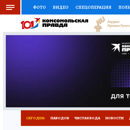
ФОТО
ВИДЕО
СПЕЦОПЕРАЦИЯ
ПОЛ
СОЦПОДДЕРЖКА
НАУКА
СПОРТ
КО
ВЫБОР ЭКСПЕРТОВ
ДОКТОР
ФИНАНС
КНИЖНАЯ ПОЛКА
ПРОГНОЗЫ НА СПОРТ
ПРЕСС-ЦЕНТР
НЕДВИЖИМОСТЬ
ТЕЛЕ
РАДИО КП
РЕКЛАМА
ТЕСТЫ
НОВОЕ 
СЕГОДНЯ:
ПАВОДОК
ЧИСТАЯ ВОДА
НОВОСТИ