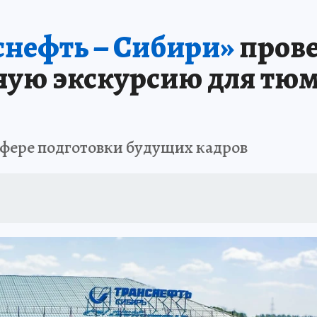
ПРОИСШЕСТВИЯ
АФИША
ИСПЫТАНО НА СЕБЕ
нефть – Сибири»
пров
ую экскурсию для тю
сфере подготовки будущих кадров