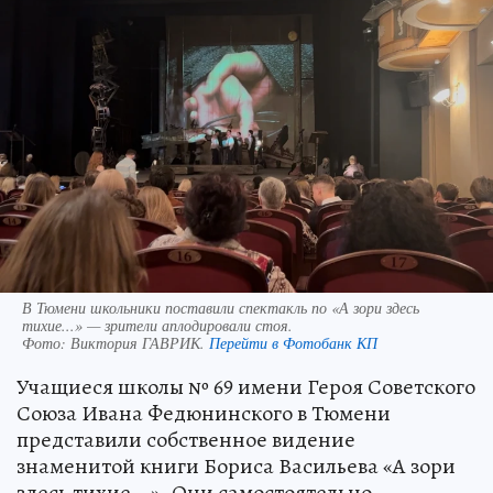
В Тюмени школьники поставили спектакль по «А зори здесь
тихие...» — зрители аплодировали стоя.
Фото:
Виктория ГАВРИК.
Перейти в Фотобанк КП
Учащиеся школы № 69 имени Героя Советского
Союза Ивана Федюнинского в Тюмени
представили собственное видение
знаменитой книги Бориса Васильева «А зори
здесь тихие...». Они самостоятельно