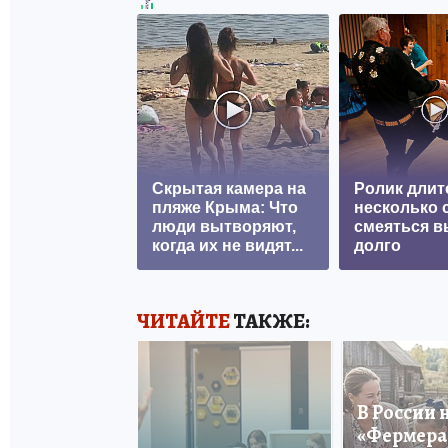
Скрытая камера на
Ролик длит
пляже Крыма: Что
несколько с
люди вытворяют,
смеяться в
когда их не видят...
долго
ЧИТАЙТЕ
ТАКЖЕ:
В России 
«Фермера 