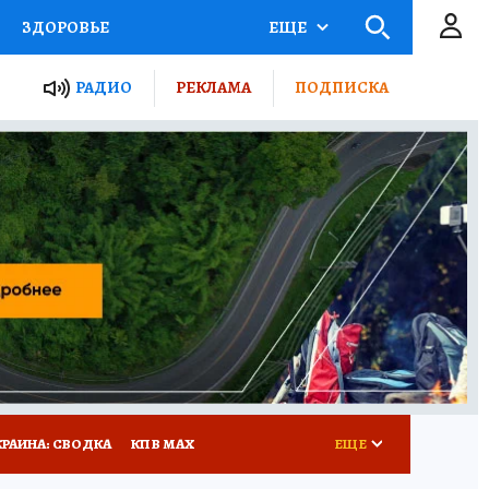
ЗДОРОВЬЕ
ЕЩЕ
ТЫ РОССИИ
РАДИО
РЕКЛАМА
ПОДПИСКА
КРЕТЫ
ПУТЕВОДИТЕЛЬ
 ЖЕЛЕЗА
ТУРИЗМ
Д ПОТРЕБИТЕЛЯ
ВСЕ О КП
КРАИНА: СВОДКА
КП В МАХ
ЕЩЕ