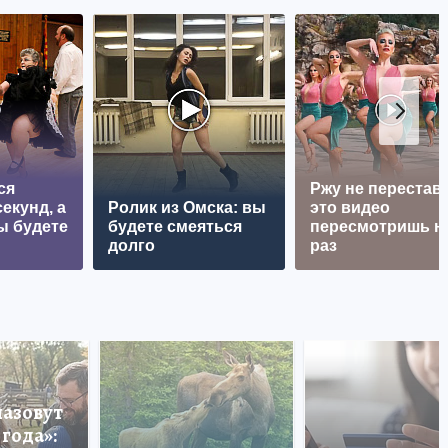
ся
Ржу не перестава
екунд, а
Ролик из Омска: вы
это видео
ы будете
будете смеяться
пересмотришь н
долго
раз
назовут
года»: