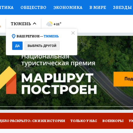
ИТИКА
ОБЩЕСТВО
ЭКОНОМИКА
В МИРЕ
ЗВЕЗДЫ
ЛУМНИСТЫ
ПРОИСШЕСТВИЯ
НАЦИОНАЛЬНЫЕ ПРОЕК
ТЮМЕНЬ
+21
°
ВАШ РЕГИОН —
ТЮМЕНЬ
Ы
ОТКРЫВАЕМ МИР
Я ЗНАЮ
СЕМЬЯ
ЖЕНСКИЕ СЕ
ДА
ВЫБРАТЬ ДРУГОЙ
ПРОМОКОДЫ
СЕРИАЛЫ
СПЕЦПРОЕКТЫ
ДЕФИЦИТ
ВИЗОР
КОЛЛЕКЦИИ
КОНКУРСЫ
РАБОТА У НАС
ГИ
НА САЙТЕ
ДЕЛО РАСКРЫТО: СК И ИХ ИСТОРИИ
ТОЛЬКО У НАС
ВОЕНКОРЫ
У