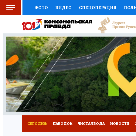
ФОТО
ВИДЕО
СПЕЦОПЕРАЦИЯ
ПОЛ
СОЦПОДДЕРЖКА
НАУКА
СПОРТ
КО
ВЫБОР ЭКСПЕРТОВ
ДОКТОР
ФИНАНС
КНИЖНАЯ ПОЛКА
ПРОГНОЗЫ НА СПОРТ
ПРЕСС-ЦЕНТР
НЕДВИЖИМОСТЬ
ТЕЛЕ
РАДИО КП
РЕКЛАМА
ТЕСТЫ
НОВОЕ 
СЕГОДНЯ:
ПАВОДОК
ЧИСТАЯ ВОДА
НОВОСТИ