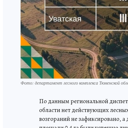
Фото: департамент лесного комплекса Тюменской обл
По данным региональной диспетч
области нет действующих лесных
возгораний не зафиксировано, а
площади 0,4 га были успешно л