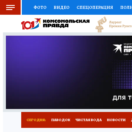
ФОТО
ВИДЕО
СПЕЦОПЕРАЦИЯ
ПОЛ
СОЦПОДДЕРЖКА
НАУКА
СПОРТ
КО
ВЫБОР ЭКСПЕРТОВ
ДОКТОР
ФИНАНС
КНИЖНАЯ ПОЛКА
ПРОГНОЗЫ НА СПОРТ
ПРЕСС-ЦЕНТР
НЕДВИЖИМОСТЬ
ТЕЛЕ
РАДИО КП
РЕКЛАМА
ТЕСТЫ
НОВОЕ 
СЕГОДНЯ:
ПАВОДОК
ЧИСТАЯ ВОДА
НОВОСТИ