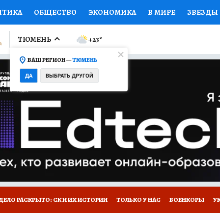
ИТИКА
ОБЩЕСТВО
ЭКОНОМИКА
В МИРЕ
ЗВЕЗДЫ
ЛУМНИСТЫ
ПРОИСШЕСТВИЯ
НАЦИОНАЛЬНЫЕ ПРОЕК
ТЮМЕНЬ
+23
°
ВАШ РЕГИОН —
ТЮМЕНЬ
Ы
ОТКРЫВАЕМ МИР
Я ЗНАЮ
СЕМЬЯ
ЖЕНСКИЕ СЕ
ДА
ВЫБРАТЬ ДРУГОЙ
ПРОМОКОДЫ
СЕРИАЛЫ
СПЕЦПРОЕКТЫ
ДЕФИЦИТ
ВИЗОР
КОЛЛЕКЦИИ
КОНКУРСЫ
РАБОТА У НАС
ГИ
НА САЙТЕ
ДЕЛО РАСКРЫТО: СК И ИХ ИСТОРИИ
ТОЛЬКО У НАС
ВОЕНКОРЫ
У