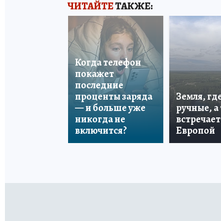
ЧИТАЙТЕ
ТАКЖЕ:
Когда телефон
покажет
последние
проценты заряда
Земля, гд
— и больше уже
ручные, а
никогда не
встречает
включится?
Европой