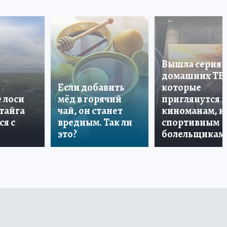
Вышла серия
домашних ТВ
Если добавить
которые
е лоси
мёд в горячий
приглянутся 
 тайга
чай, он станет
киноманам, и
ся с
вредным. Так ли
спортивным
это?
болельщикам