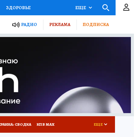
ЗДОРОВЬЕ
ЕЩЕ
ТЫ РОССИИ
РАДИО
РЕКЛАМА
ПОДПИСКА
КРЕТЫ
ПУТЕВОДИТЕЛЬ
 ЖЕЛЕЗА
ТУРИЗМ
Д ПОТРЕБИТЕЛЯ
ВСЕ О КП
КРАИНА: СВОДКА
КП В МАХ
ЕЩЕ