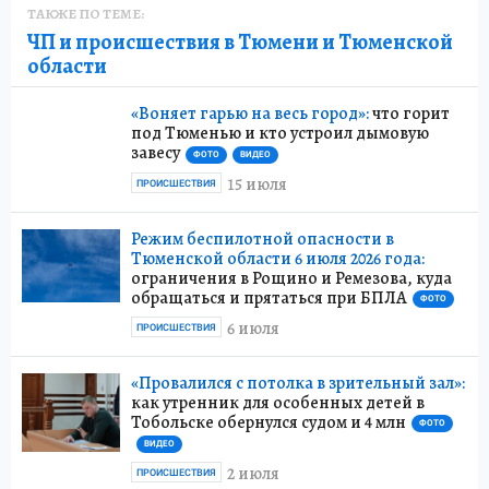
ТАКЖЕ ПО ТЕМЕ:
ЧП и происшествия в Тюмени и Тюменской
области
«Воняет гарью на весь город»:
что горит
под Тюменью и кто устроил дымовую
завесу
ФОТО
ВИДЕО
15 июля
ПРОИСШЕСТВИЯ
Режим беспилотной опасности в
Тюменской области 6 июля 2026 года:
ограничения в Рощино и Ремезова, куда
обращаться и прятаться при БПЛА
ФОТО
6 июля
ПРОИСШЕСТВИЯ
«Провалился с потолка в зрительный зал»:
как утренник для особенных детей в
Тобольске обернулся судом и 4 млн
ФОТО
ВИДЕО
2 июля
ПРОИСШЕСТВИЯ