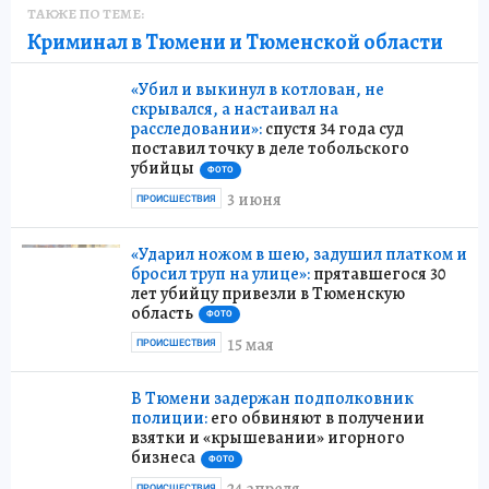
ТАКЖЕ ПО ТЕМЕ:
Криминал в Тюмени и Тюменской области
«Убил и выкинул в котлован, не
скрывался, а настаивал на
расследовании»:
спустя 34 года суд
поставил точку в деле тобольского
убийцы
ФОТО
3 июня
ПРОИСШЕСТВИЯ
«Ударил ножом в шею, задушил платком и
бросил труп на улице»:
прятавшегося 30
лет убийцу привезли в Тюменскую
область
ФОТО
15 мая
ПРОИСШЕСТВИЯ
В Тюмени задержан подполковник
полиции:
его обвиняют в получении
взятки и «крышевании» игорного
бизнеса
ФОТО
ПРОИСШЕСТВИЯ