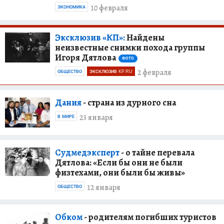
10 февраля
ЭКОНОМИКА
Эксклюзив «КП»:
Найдены
неизвестные снимки похода группы
Игоря Дятлова
ФОТО
2 февраля
ОБЩЕСТВО
ЭКСКЛЮЗИВ KP.RU
Дания
- страна из дурного сна
23 января
В МИРЕ
Судмедэксперт
- о тайне перевала
Дятлова: «Если бы они не были
физтехами, они были бы живы»
12 января
ОБЩЕСТВО
Обком
- родителям погибших туристов