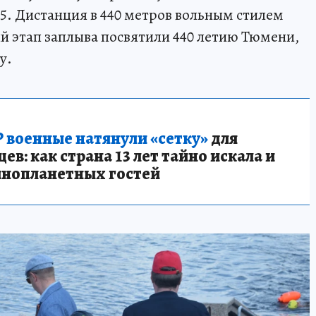
65. Дистанция в 440 метров вольным стилем
ый этап заплыва посвятили 440 летию Тюмени,
у.
 военные натянули «сетку»
для
в: как страна 13 лет тайно искала и
инопланетных гостей