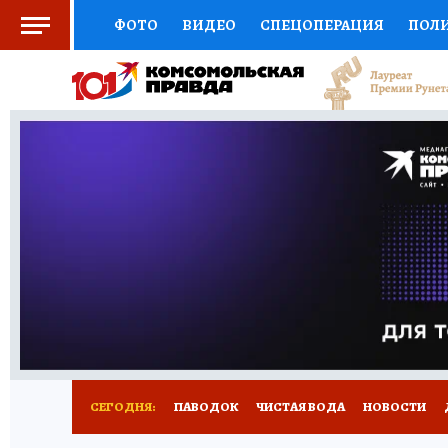
ФОТО
ВИДЕО
СПЕЦОПЕРАЦИЯ
ПОЛ
СОЦПОДДЕРЖКА
НАУКА
СПОРТ
КО
ВЫБОР ЭКСПЕРТОВ
ДОКТОР
ФИНАНС
КНИЖНАЯ ПОЛКА
ПРОГНОЗЫ НА СПОРТ
ПРЕСС-ЦЕНТР
НЕДВИЖИМОСТЬ
ТЕЛЕ
РАДИО КП
РЕКЛАМА
ТЕСТЫ
НОВОЕ 
СЕГОДНЯ:
ПАВОДОК
ЧИСТАЯ ВОДА
НОВОСТИ