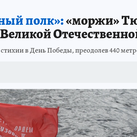
ПРОИСШЕСТВИЯ
АФИША
ИСПЫТАНО НА СЕБЕ
ный полк»:
«моржи» Тю
 Великой Отечественн
тихии в День Победы, преодолев 440 метро