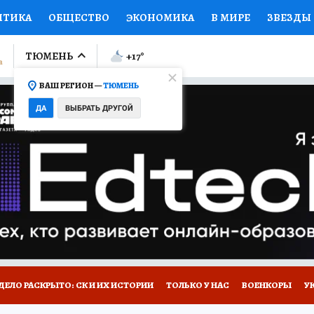
ИТИКА
ОБЩЕСТВО
ЭКОНОМИКА
В МИРЕ
ЗВЕЗДЫ
ЛУМНИСТЫ
ПРОИСШЕСТВИЯ
НАЦИОНАЛЬНЫЕ ПРОЕК
ТЮМЕНЬ
+17
°
ВАШ РЕГИОН —
ТЮМЕНЬ
Ы
ОТКРЫВАЕМ МИР
Я ЗНАЮ
СЕМЬЯ
ЖЕНСКИЕ СЕ
ДА
ВЫБРАТЬ ДРУГОЙ
ПРОМОКОДЫ
СЕРИАЛЫ
СПЕЦПРОЕКТЫ
ДЕФИЦИТ
ВИЗОР
КОЛЛЕКЦИИ
КОНКУРСЫ
РАБОТА У НАС
ГИ
НА САЙТЕ
ДЕЛО РАСКРЫТО: СК И ИХ ИСТОРИИ
ТОЛЬКО У НАС
ВОЕНКОРЫ
У