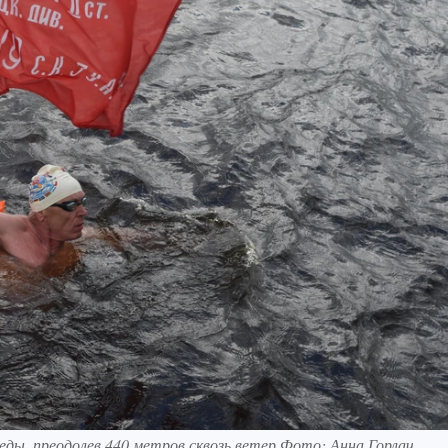
еды, преодолев 440 метров сквозь ветер Фото: Анна Горлач