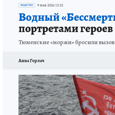
ОТДЫХ В РОССИИ
ЗАПОВЕДНАЯ РОССИЯ
9 мая 2026 13:32
ОБЩЕСТВО
Водный «Бессмерт
портретами героев
Тюменские «моржи» бросили вызов с
Анна Горлач