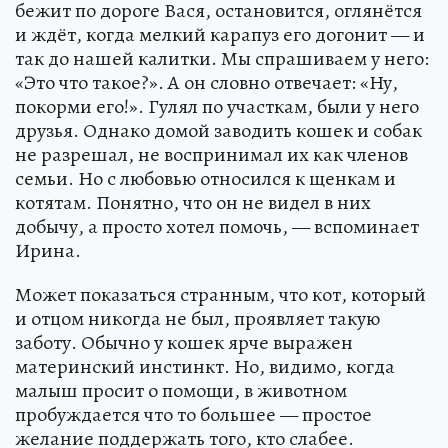
бежит по дороге Вася, остановится, оглянётся
и ждёт, когда мелкий карапуз его догонит — и
так до нашей калитки. Мы спрашиваем у него:
«Это что такое?». А он словно отвечает: «Ну,
покорми его!». Гулял по участкам, были у него
друзья. Однако домой заводить кошек и собак
не разрешал, не воспринимал их как членов
семьи. Но с любовью относился к щенкам и
котятам. Понятно, что он не видел в них
добычу, а просто хотел помочь, — вспоминает
Ирина.
Может показаться странным, что кот, который
и отцом никогда не был, проявляет такую
заботу. Обычно у кошек ярче выражен
материнский инстинкт. Но, видимо, когда
малыш просит о помощи, в животном
пробуждается что то большее — простое
желание поддержать того, кто слабее.