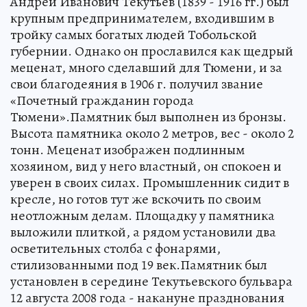
Андрей Иванович Текутьев (1839 - 1916 гг.) был
крупным предпринимателем, входившим в
тройку самых богатых людей Тобольской
губернии. Однако он прославился как щедрый
меценат, много сделавший для Тюмени, и за
свои благодеяния в 1906 г. получил звание
«Почетный гражданин города
Тюмени».Памятник был выполнен из бронзы.
Высота памятника около 2 метров, вес - около 2
тонн. Меценат изображен подлинным
хозяином, вид у него властный, он спокоен и
уверен в своих силах. Промышленник сидит в
кресле, но готов тут же вскочить по своим
неотложным делам. Площадку у памятника
выложили плиткой, а рядом установили два
осветительных столба с фонарями,
стилизованными под 19 век.Памятник был
установлен в середине Текутьевского бульвара
12 августа 2008 года - накануне празднования