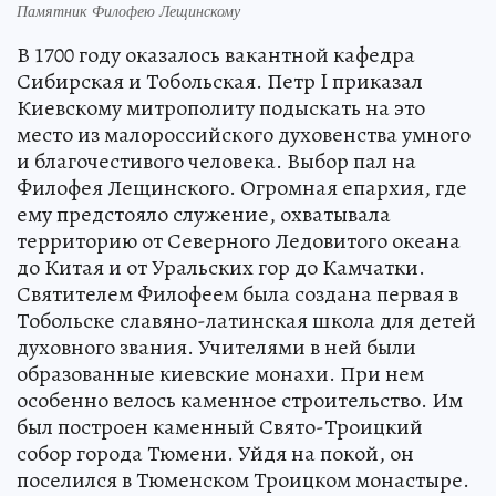
Памятник Филофею Лещинскому
В 1700 году оказалось вакантной кафедра
Сибирская и Тобольская. Петр I приказал
Киевскому митрополиту подыскать на это
место из малороссийского духовенства умного
и благочестивого человека. Выбор пал на
Филофея Лещинского. Огромная епархия, где
ему предстояло служение, охватывала
территорию от Северного Ледовитого океана
до Китая и от Уральских гор до Камчатки.
Святителем Филофеем была создана первая в
Тобольске славяно-латинская школа для детей
духовного звания. Учителями в ней были
образованные киевские монахи. При нем
особенно велось каменное строительство. Им
был построен каменный Свято-Троицкий
собор города Тюмени. Уйдя на покой, он
поселился в Тюменском Троицком монастыре.