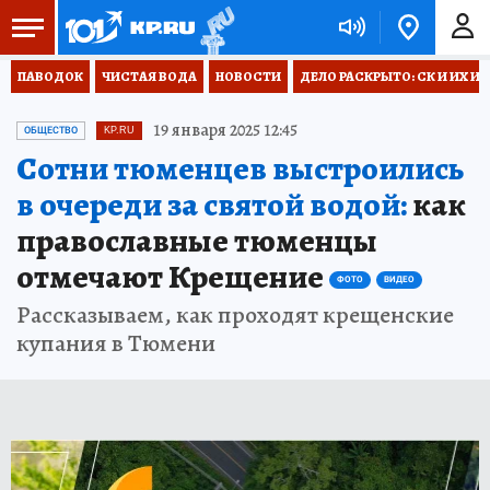
ПАВОДОК
ЧИСТАЯ ВОДА
НОВОСТИ
ДЕЛО РАСКРЫТО: СК И ИХ И
19 января 2025 12:45
ОБЩЕСТВО
KP.RU
Сотни тюменцев выстроились
в очереди за святой водой:
как
православные тюменцы
отмечают Крещение
ФОТО
ВИДЕО
Рассказываем, как проходят крещенские
купания в Тюмени