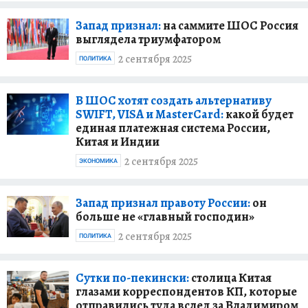
Запад признал:
на саммите ШОС Россия
выглядела триумфатором
2 сентября 2025
ПОЛИТИКА
В ШОС хотят создать альтернативу
SWIFT, VISA и MasterCard:
какой будет
единая платежная система России,
Китая и Индии
2 сентября 2025
ЭКОНОМИКА
Запад признал правоту России:
он
больше не «главный господин»
2 сентября 2025
ПОЛИТИКА
Сутки по-пекински:
столица Китая
глазами корреспондентов КП, которые
отправились туда вслед за Владимиром