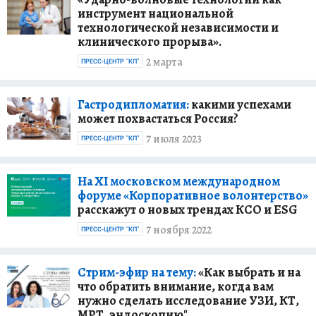
инструмент национальной
технологической независимости и
клинического прорыва».
2 марта
ПРЕСС-ЦЕНТР "КП"
Гастродипломатия:
какими успехами
может похвастаться Россия?
7 июля 2023
ПРЕСС-ЦЕНТР "КП"
На XI московском международном
форуме «Корпоративное волонтерство»
расскажут о новых трендах КСО и ESG
7 ноября 2022
ПРЕСС-ЦЕНТР "КП"
Стрим-эфир на тему:
«Как выбрать и на
что обратить внимание, когда вам
нужно сделать исследование УЗИ, КТ,
МРТ, эндоскопию"