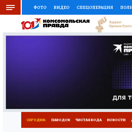
ФОТО
ВИДЕО
СПЕЦОПЕРАЦИЯ
ПОЛ
СОЦПОДДЕРЖКА
НАУКА
СПОРТ
КО
ВЫБОР ЭКСПЕРТОВ
ДОКТОР
ФИНАНС
КНИЖНАЯ ПОЛКА
ПРОГНОЗЫ НА СПОРТ
ПРЕСС-ЦЕНТР
НЕДВИЖИМОСТЬ
ТЕЛЕ
РАДИО КП
РЕКЛАМА
ТЕСТЫ
НОВОЕ 
СЕГОДНЯ:
ПАВОДОК
ЧИСТАЯ ВОДА
НОВОСТИ