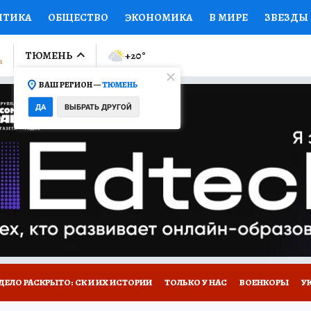
ИТИКА
ОБЩЕСТВО
ЭКОНОМИКА
В МИРЕ
ЗВЕЗДЫ
ЛУМНИСТЫ
ПРОИСШЕСТВИЯ
НАЦИОНАЛЬНЫЕ ПРОЕК
ТЮМЕНЬ
+20
°
ВАШ РЕГИОН —
ТЮМЕНЬ
Ы
ОТКРЫВАЕМ МИР
Я ЗНАЮ
СЕМЬЯ
ЖЕНСКИЕ СЕ
ДА
ВЫБРАТЬ ДРУГОЙ
ПРОМОКОДЫ
СЕРИАЛЫ
СПЕЦПРОЕКТЫ
ДЕФИЦИТ
ВИЗОР
КОЛЛЕКЦИИ
КОНКУРСЫ
РАБОТА У НАС
ГИ
НА САЙТЕ
ДЕЛО РАСКРЫТО: СК И ИХ ИСТОРИИ
ТОЛЬКО У НАС
ВОЕНКОРЫ
У