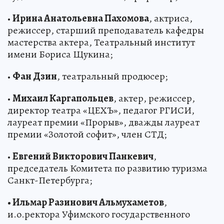
•
Ирина Анатольевна Пахомова
, актриса,
режиссер, старший преподаватель кафедры
мастерства актера, Театральный институт
имени Бориса Щукина;
•
Фан Дзин
, театральный продюсер;
•
Михаил Каргапольцев
, актер, режиссер,
директор театра «ЦЕХЪ», педагог РГИСИ,
лауреат премии «Прорыв», дважды лауреат
премии «Золотой софит», член СТД;
•
Евгений Викторович Панкевич
,
председатель Комитета по развитию туризма
Санкт-Петербурга;
• Ильмар Разинович Альмухаметов
,
и.о.ректора Уфимского государственного