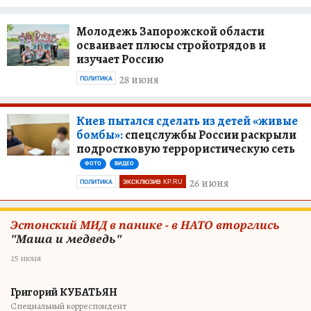
Молодежь Запорожской области
осваивает плюсы стройотрядов и
изучает Россию
28 июня
ПОЛИТИКА
Киев пытался сделать из детей «живые
бомбы»:
спецслужбы России раскрыли
подростковую террористическую сеть
ФОТО
ВИДЕО
26 июня
ПОЛИТИКА
ЭКСКЛЮЗИВ KP.RU
Эстонский МИД в панике - в НАТО вторглись
"Маша и медведь"
25 июня
Григорий КУБАТЬЯН
Специальный корреспондент