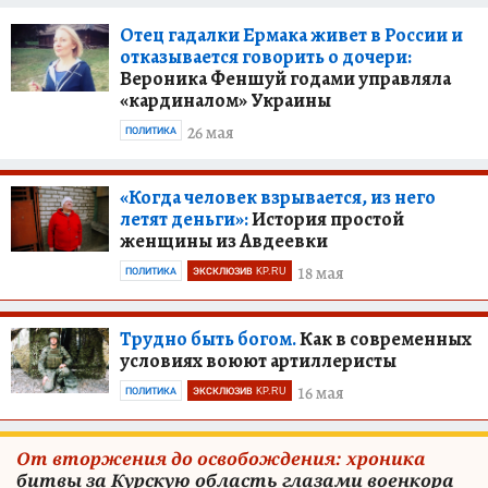
Отец гадалки Ермака живет в России и
отказывается говорить о дочери:
Вероника Феншуй годами управляла
«кардиналом» Украины
26 мая
ПОЛИТИКА
«Когда человек взрывается, из него
летят деньги»:
История простой
женщины из Авдеевки
18 мая
ПОЛИТИКА
ЭКСКЛЮЗИВ KP.RU
Трудно быть богом.
Как в современных
условиях воюют артиллеристы
16 мая
ПОЛИТИКА
ЭКСКЛЮЗИВ KP.RU
От вторжения до освобождения: хроника
битвы за Курскую область глазами военкора