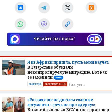
ЧИТАЙТЕ НАС В МАХ!
Я из Африки пришла, пусть меня научат:
В Татарстане обуздали
неконтролируемую миграцию. Вот как
ее заменили
ФОТО
3 августа
ОБЩЕСТВО
ЭКСКЛЮЗИВ KP.RU
«Россия еще не достала главные
аргументы – речь не про ядерку»:
Бывший капеллан ВСУ вынес приговор