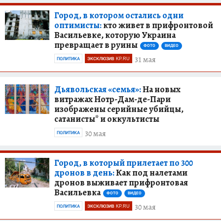
Город, в котором остались одни
оптимисты:
кто живет в прифронтовой
Васильевке, которую Украина
превращает в руины
ФОТО
ВИДЕО
31 мая
ПОЛИТИКА
ЭКСКЛЮЗИВ KP.RU
Дьявольская «семья»:
На новых
витражах Нотр-Дам-де-Пари
изображены серийные убийцы,
сатанисты* и оккультисты
30 мая
ПОЛИТИКА
Город, в который прилетает по 300
дронов в день:
Как под налетами
дронов выживает прифронтовая
Васильевка
ФОТО
ВИДЕО
30 мая
ПОЛИТИКА
ЭКСКЛЮЗИВ KP.RU