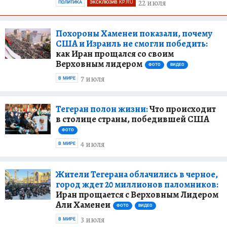
22 июля
ПОЛИТИКА
ЭКСКЛЮЗИВ KP.RU
Похороны Хаменеи показали, почему
США и Израиль не смогли победить:
как Иран прощался со своим
Верховным лидером
ФОТО
ВИДЕО
7 июля
В МИРЕ
Тегеран полон жизни:
Что происходит
в столице страны, победившей США
ФОТО
4 июля
В МИРЕ
Жители Тегерана облачились в черное,
город ждет 20 миллионов паломников:
Иран прощается с Верховным Лидером
Али Хаменеи
ФОТО
ВИДЕО
3 июля
В МИРЕ