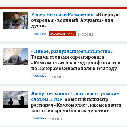
Рэпер Николай Романенко:
«В первую
очередь я - военный. А музыка - для
души»
17 июня
ПОЛИТИКА
ЭКСКЛЮЗИВ KP.RU
«Дикое, разнузданное варварство».
Такими словами отреагировала
«Комсомолка» после ударов фашистов
по Панораме Севастополя в 1942 году
10 июня
ПОЛИТИКА
Любую странность называют громким
словом ПТСР:
Военный психиатр
рассказал «Комсомолке», как меняются
воины во время боевых действий
9 июня
ПОЛИТИКА