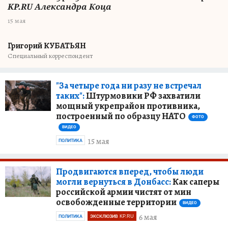
KP.RU Александра Коца
15 мая
Григорий КУБАТЬЯН
Специальный корреспондент
"За четыре года ни разу не встречал
таких":
Штурмовики РФ захватили
мощный укрепрайон противника,
построенный по образцу НАТО
ФОТО
ВИДЕО
15 мая
ПОЛИТИКА
Продвигаются вперед, чтобы люди
могли вернуться в Донбасс:
Как саперы
российской армии чистят от мин
освобожденные территории
ВИДЕО
6 мая
ПОЛИТИКА
ЭКСКЛЮЗИВ KP.RU